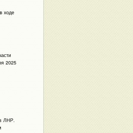
в ходе
части
ря 2025
в ЛНР.
м