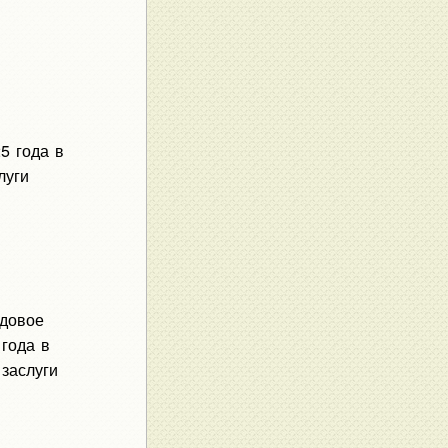
5 года в
луги
адовое
 года в
 заслуги