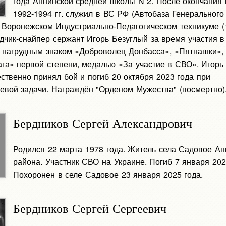
года Аннинской средней школы N 2. После окончания
1992-1994 гг. служил в ВС РФ (Автобаза Генерального
в Воронежском Индустриально-Педагогическом техникуме (
ведчик-снайпер сержант Игорь Безуглый за время участия 
 нагрудным знаком «Доброволец Донбасса», «Пятнашки», 
ага» первой степени, медалью «За участие в СВО». Игорь
твенно принял бой и погиб 20 октября 2023 года при
евой задачи. Награждён "Орденом Мужества" (посмертно)
Бердников Сергей Александрович
Родился 22 марта 1978 года. Житель села Садовое Ан
района. Участник СВО на Украине. Погиб 7 января 202
Похоронен в селе Садовое 23 января 2025 года.
Бердников Сергей Сергеевич