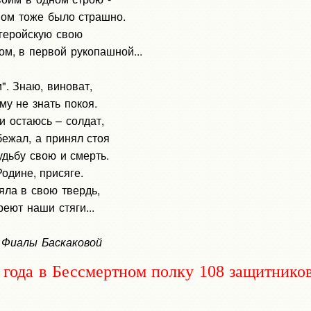
вом тоже было страшно.
 геройскую свою
ом, в первой рукопашной...
". Знаю, виноват,
му не знать покоя.
и остаюсь – солдат,
бежал, а принял стоя
удьбу свою и смерть.
одине, присяге.
яла в свою твердь,
еют наши стяги...
 Фиалы Баскаковой
6 года в Бессмертном полку 108 защитнико