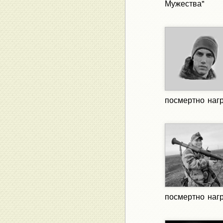
Мужества"
посмертно наг
посмертно наг