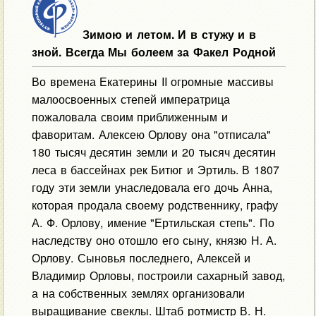
Зимою и летом. И в стужу и в
зной. Всегда Мы болеем за Факел Родной
Во времена Екатерины II огромные массивы
малоосвоенных степей императрица
пожаловала своим приближенным и
фаворитам. Алексею Орлову она "отписала"
180 тысяч десятин земли и 20 тысяч десятин
леса в бассейнах рек Битюг и Эртиль. В 1807
году эти земли унаследовала его дочь Анна,
которая продала своему родственнику, графу
А. Ф. Орлову, имение "Ертильская степь". По
наследству оно отошло его сыну, князю Н. А.
Орлову. Сыновья последнего, Алексей и
Владимир Орловы, построили сахарный завод,
а на собственных землях организовали
выращивание свеклы. Штаб ротмистр В. Н.