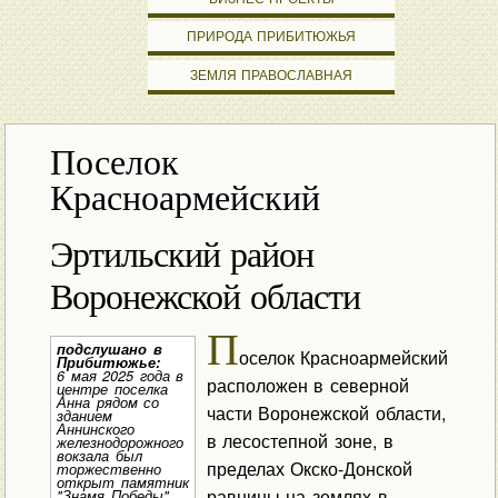
ПРИРОДА ПРИБИТЮЖЬЯ
ЗЕМЛЯ ПРАВОСЛАВНАЯ
Поселок
Красноармейский
Эртильский район
Воронежской области
П
подслушано в
оселок Красноармейский
Прибитюжье:
6 мая 2025 года в
расположен в северной
центре поселка
Анна рядом со
части Воронежской области,
зданием
Аннинского
в лесостепной зоне, в
железнодорожного
вокзала был
пределах Окско-Донской
торжественно
открыт памятник
равнины на землях в
"Знамя Победы"