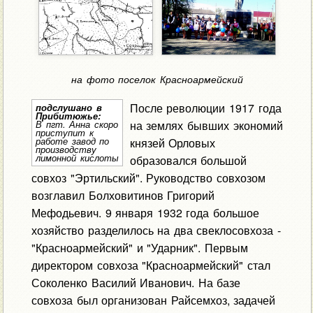
на фото поселок Красноармейский
После революции 1917 года
подслушано в
Прибитюжье:
на землях бывших экономий
В пгт. Анна скоро
приступит к
работе завод по
князей Орловых
производству
лимонной кислоты
образовался большой
совхоз "Эртильский". Руководство совхозом
возглавил Болховитинов Григорий
Мефодьевич. 9 января 1932 года большое
хозяйство разделилось на два свеклосовхоза -
"Красноармейский" и "Ударник". Первым
директором совхоза "Красноармейский" стал
Соколенко Василий Иванович. На базе
совхоза был организован Райсемхоз, задачей