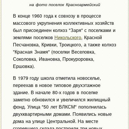
на фото поселок Красноармейский
В конце 1960 года к совхозу в процессе
массового укрупнения коллективных хозяйств
был присоединен колхоз "Заря" с поселками и
землями поселков
Никольского
, Красной
Песчановка, Кривки, Троицкого, а также колхоз
"Красная Знамя" (поселки Веселовка,
Соколовка, Ивановка, Прокуроровка,
Ершовка).
В 1979 году школа отметила новоселье,
переехав в новое типовое двухэтажное
здание. В начале 80-х годов в поселке
заметно обновился и увеличился жилищный
фонд. Улица "50 лет ВЛКСМ" пополнилась
двухквартирными домами. Появились новые
дома на улице Центральной. На месте
сгоревшего склада построили три новых