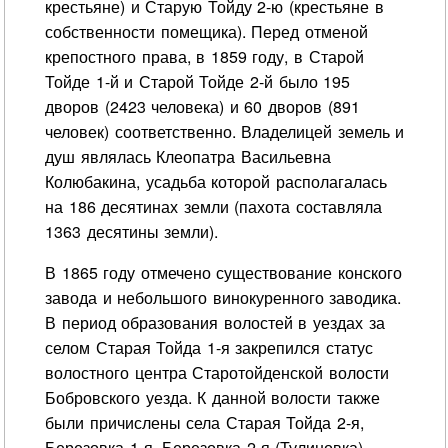
крестьяне) и Старую Тойду 2-ю (крестьяне в
собственности помещика). Перед отменой
крепостного права, в 1859 году, в Старой
Тойде 1-й и Старой Тойде 2-й было 195
дворов (2423 человека) и 60 дворов (891
человек) соответственно. Владелицей земель и
душ являлась Клеопатра Васильевна
Колюбакина, усадьба которой располагалась
на 186 десятинах земли (пахота составляла
1363 десятины земли).
В 1865 году отмечено существование конского
завода и небольшого винокуренного заводика.
В период образования волостей в уездах за
селом Старая Тойда 1-я закрепился статус
волостного центра Старотойденской волости
Бобровского уезда. К данной волости также
были причислены села Старая Тойда 2-я,
Березовка 1-я, Березовка 2-я (Тулиновка),