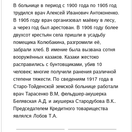
В больнице в период с 1900 года по 1905 год
трудился врач Алексей Иванович Антоконенко.
В 1905 году врач организовал маёвку в лесу,
а через год был арестован. В 1906 году более
двухсот крестьян села пришли в усадьбу
помещика Колюбакина, разгромили её,
забрали хлеб. В имение была вызвана сотня
вооружённых казаков. Казаки жестоко
расправились с бунтовщиками, убив 10
человек; многие получили ранения различной
степени тяжести. По сведениям 1917 года в
Старо-Тойденской земской больнице работали
врач Тарасенко В.М, фельдшер-акушерка
Белявская А.Д. и акушерка Стародубова В.К..
Председателем Кредитного товарищества
являлся Лобов Т.А.