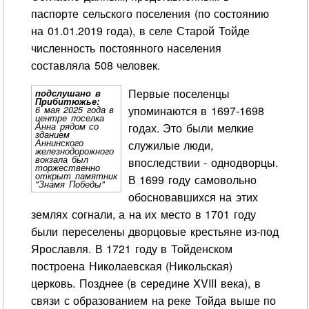
паспорте сельского поселения (по состоянию
на 01.01.2019 года), в селе Старой Тойде
численность постоянного населения
составляла 508 человек.
Первые поселенцы
подслушано в
Прибитюжье:
упоминаются в 1697-1698
6 мая 2025 года в
центре поселка
Анна рядом со
годах. Это были мелкие
зданием
Аннинского
служилые люди,
железнодорожного
вокзала был
впоследствии - однодворцы.
торжественно
открыт памятник
В 1699 году самовольно
"Знамя Победы"
обосновавшихся на этих
землях согнали, а на их место в 1701 году
были переселены дворцовые крестьяне из-под
Ярославля. В 1721 году в Тойденском
построена Николаевская (Никольская)
церковь. Позднее (в середине XVIII века), в
связи с образованием на реке Тойда выше по