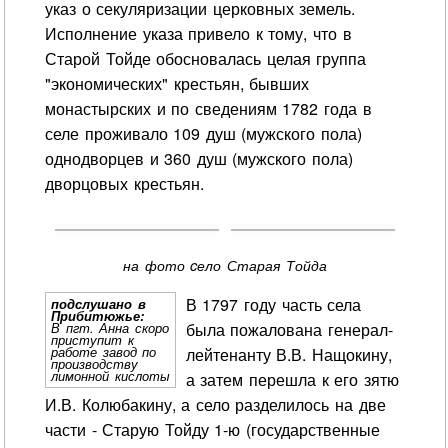
указ о секуляризации церковных земель.
Исполнение указа привело к тому, что в
Старой Тойде обосновалась целая группа
"экономических" крестьян, бывших
монастырских и по сведениям 1782 года в
селе проживало 109 душ (мужского пола)
однодворцев и 360 душ (мужского пола)
дворцовых крестьян.
на фото cело Старая Тойда
В 1797 году часть села
подслушано в
Прибитюжье:
была пожалована генерал-
В пгт. Анна скоро
приступит к
работе завод по
лейтенанту В.В. Нащокину,
производству
лимонной кислоты
а затем перешла к его зятю
И.В. Колюбакину, а село разделилось на две
части - Старую Тойду 1-ю (государственные