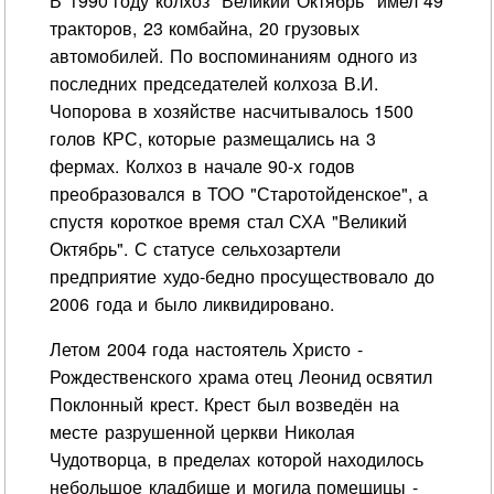
В 1990 году колхоз "Великий Октябрь" имел 49
тракторов, 23 комбайна, 20 грузовых
автомобилей. По воспоминаниям одного из
последних председателей колхоза В.И.
Чопорова в хозяйстве насчитывалось 1500
голов КРС, которые размещались на 3
фермах. Колхоз в начале 90-х годов
преобразовался в ТОО "Старотойденское", а
спустя короткое время стал СХА "Великий
Октябрь". С статусе сельхозартели
предприятие худо-бедно просуществовало до
2006 года и было ликвидировано.
Летом 2004 года настоятель Христо -
Рождественского храма отец Леонид освятил
Поклонный крест. Крест был возведён на
месте разрушенной церкви Николая
Чудотворца, в пределах которой находилось
небольшое кладбище и могила помещицы -