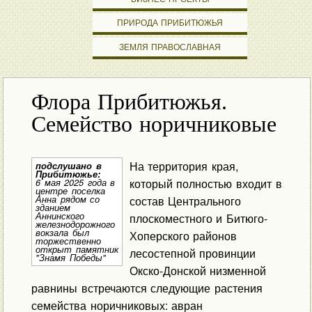
ПРИРОДА ПРИБИТЮЖЬЯ
ЗЕМЛЯ ПРАВОСЛАВНАЯ
Флора Прибитюжья.
Семейство норичниковые
На территория края,
подслушано в
Прибитюжье:
который полностью входит в
6 мая 2025 года в
центре поселка
Анна рядом со
состав Центрального
зданием
Аннинского
плоскоместного и Битюго-
железнодорожного
вокзала был
Хоперского районов
торжественно
открыт памятник
лесостепной провинции
"Знамя Победы"
Окско-Донской низменной
равнины встречаются следующие растения
семейства норичниковых: авран