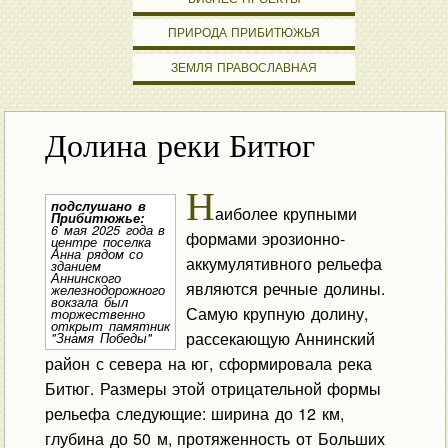
ПРИРОДА ПРИБИТЮЖЬЯ
ЗЕМЛЯ ПРАВОСЛАВНАЯ
Долина реки Битюг
Н
подслушано в
аиболее крупными
Прибитюжье:
6 мая 2025 года в
формами эрозионно-
центре поселка
Анна рядом со
аккумулятивного рельефа
зданием
Аннинского
являются речные долины.
железнодорожного
вокзала был
Самую крупную долину,
торжественно
открыт памятник
рассекающую Аннинский
"Знамя Победы"
район с севера на юг, сформировала река
Битюг. Размеры этой отрицательной формы
рельефа следующие: ширина до 12 км,
глубина до 50 м, протяженность от Больших