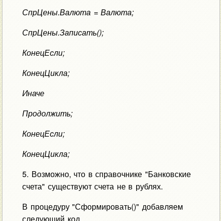
СпрЦены.Валюта = Валюта;
СпрЦены.Записать();
КонецЕсли;
КонецЦикла;
Иначе
Продолжить;
КонецЕсли;
КонецЦикла;
5. Возможно, что в справочнике "Банковские
счета" существуют счета не в рублях.
В процедуру "Сформировать()" добавляем
следующий код