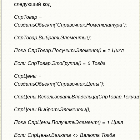
следующий код
СпрТовар =
СоздатьОбъект("Справочник.Номенклатура");
СпрТовар.ВыбратьЭлементы();
Пока СпрТовар.ПолучитьЭлемент() = 1 Цикл
Если СпрТовар.ЭтоГруппа() = 0 Тогда
СпрЦены =
СоздатьОбъект("Справочник.Цены");
СпрЦены.ИспользоватьВладельца(СпрТовар.Текущи
СпрЦены.ВыбратьЭлементы();
Пока СпрЦены.ПолучитьЭлемент() = 1 Цикл
Если СпрЦены.Валюта <> Валюта Тогда