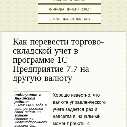
ПРИРОДА ПРИБИТЮЖЬЯ
ЗЕМЛЯ ПРАВОСЛАВНАЯ
Как перевести торгово-
складской учет в
программе 1С
Предприятие 7.7 на
другую валюту
Хорошо известно, что
подслушано в
Аннинском
валюта управленческого
районе:
6 мая 2025 года в
центре поселка
учета задается раз и
Анна рядом со
зданием
навсегда в начальный
Аннинского
железнодорожного
момент работы с
вокзала был