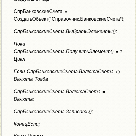
СпрБанковскиеСчета =
СоздатьОбъект("Справочник.БанковскиеСчета");
СпрБанковскиеСчета.ВыбратьЭлементы();
Пока
СпрБанковскиеСчета.ПолучитьЭлемент() = 1
Цикл
Если СпрБанковскиеСчета.ВалютаСчета <>
Валюта Тогда
СпрБанковскиеСчета.ВалютаСчета =
Валюта;
СпрБанковскиеСчета.Записать();
КонецЕсли;