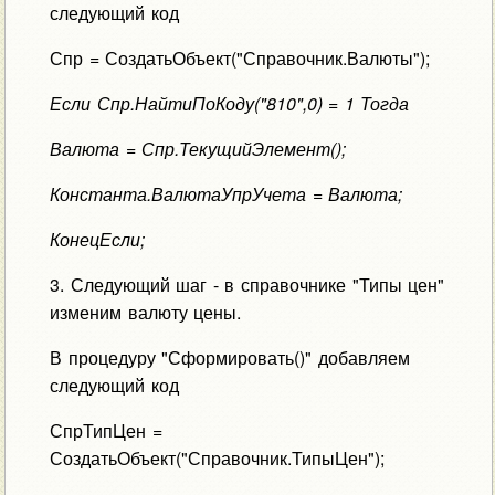
следующий код
Спр = СоздатьОбъект("Справочник.Валюты");
Если Спр.НайтиПоКоду("810",0) = 1 Тогда
Валюта = Спр.ТекущийЭлемент();
Константа.ВалютаУпрУчета = Валюта;
КонецЕсли;
3. Следующий шаг - в справочнике "Типы цен"
изменим валюту цены.
В процедуру "Сформировать()" добавляем
следующий код
СпрТипЦен =
СоздатьОбъект("Справочник.ТипыЦен");