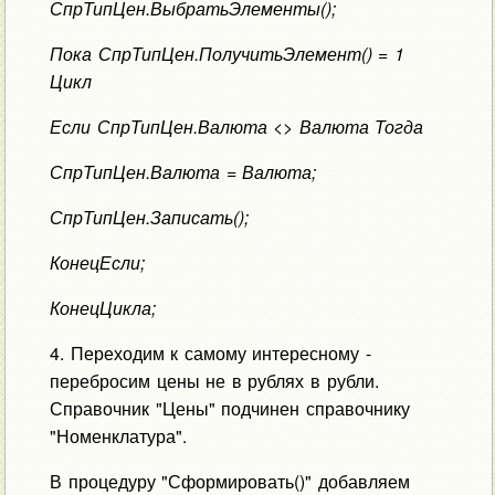
СпрТипЦен.ВыбратьЭлементы();
Пока СпрТипЦен.ПолучитьЭлемент() = 1
Цикл
Если СпрТипЦен.Валюта <> Валюта Тогда
СпрТипЦен.Валюта = Валюта;
СпрТипЦен.Записать();
КонецЕсли;
КонецЦикла;
4. Переходим к самому интересному -
перебросим цены не в рублях в рубли.
Справочник "Цены" подчинен справочнику
"Номенклатура".
В процедуру "Сформировать()" добавляем