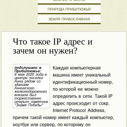
ПРИРОДА ПРИБИТЮЖЬЯ
ЗЕМЛЯ ПРАВОСЛАВНАЯ
Что такое IP адрес и
зачем он нужен?
Каждая компьютерная
подслушано в
Прибитюжье:
машина имеет уникальный
6 мая 2025 года в
центре поселка
Анна рядом со
идентификационный номер,
зданием
Аннинского
по которой ее можно
железнодорожного
вокзала был
определить в сети. Такой IP
торжественно
открыт памятник
адрес происходит от сокр.
"Знамя Победы"
Internet Protocol Address,
причем такой номер имеет каждый компьютер,
ноутбук или сервер, по которому он