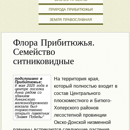
ПРИРОДА ПРИБИТЮЖЬЯ
ЗЕМЛЯ ПРАВОСЛАВНАЯ
Флора Прибитюжья.
Семейство
ситниковидные
На территория края,
подслушано в
Прибитюжье:
который полностью входит в
6 мая 2025 года в
центре поселка
Анна рядом со
состав Центрального
зданием
Аннинского
плоскоместного и Битюго-
железнодорожного
вокзала был
Хоперского районов
торжественно
открыт памятник
лесостепной провинции
"Знамя Победы"
Окско-Донской низменной
равнины встречаются следующие растения