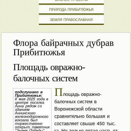
ПРИРОДА ПРИБИТЮЖЬЯ
ЗЕМЛЯ ПРАВОСЛАВНАЯ
Флора байрачных дубрав
Прибитюжья
Площадь овражно-
балочных систем
П
подслушано в
лощадь овражно-
Прибитюжье:
6 мая 2025 года в
балочных систем в
центре поселка
Анна рядом со
Воронежской области
зданием
Аннинского
сравнительно большая и
железнодорожного
вокзала был
составляет свыше 450 тыс.
торжественно
открыт памятник
га. Но только пятая часть от
"Знамя Победы"