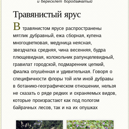
и бересклет бородавчатый
Травянистый ярус
В
травянистом ярусе распространены
мятлик дубравный, ежа сборная, купена
многоцветковая, медуница неясная,
звездчатка средняя, чина весенняя, будра
плющевидная, колокольчик рапунцелевидный,
гравилат городской, подмаренник цепкий,
фиалка опушённая и удивительная. Говоря о
специфичности флоры той или иной дубравы
в ботанико-географическом отношении, нельзя
не сказать о ряде редких и охраняемых видов,
которые произрастают как под пологом
байрачных лесов, так и на их опушках