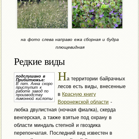
на фото слева направо ежа сборная и будра
плющевидная
Редкие виды
Н
подслушано в
а территории байрачных
Прибитюжье:
В пгт. Анна скоро
лесов есть виды, внесенные
приступит к
работе завод по
в
Красную книгу
производству
лимонной кислоты
Воронежской области
-
любка двулистная (ночная фиалка), скерда
венгерская, а также взятые под охрану в
области миндаль степной и гвоздика
перепончатая. Последний вид известен в